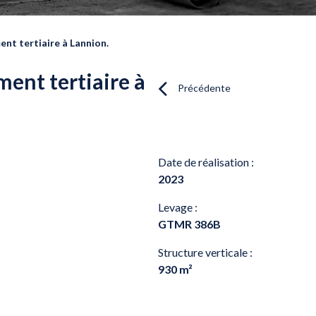
nt tertiaire à Lannion.
ment tertiaire à
Précédente
Date de réalisation :
2023
Levage :
GTMR 386B
Structure verticale :
930 m²