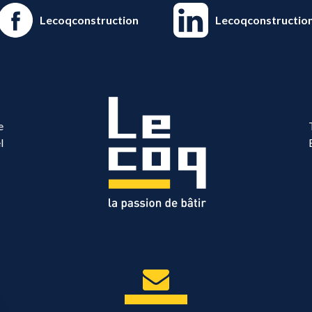
Lecoqconstruction
Lecoqconstructio
e
l