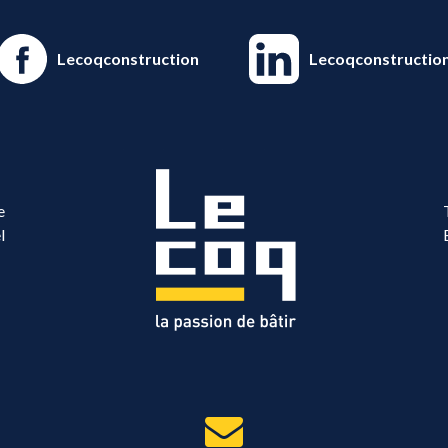
Lecoqconstruction
Lecoqconstructio
e
l